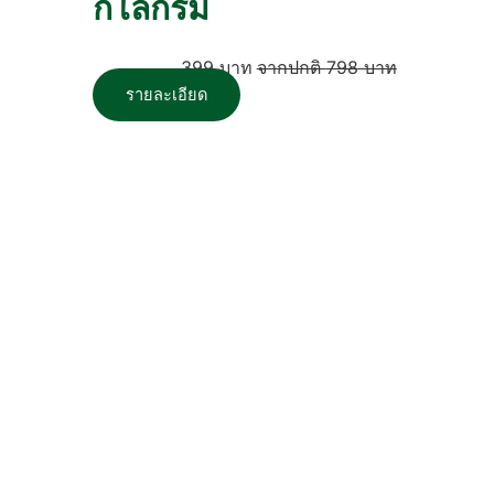
กิโลกรัม
399
บาท
798
บาท
รายละเอียด