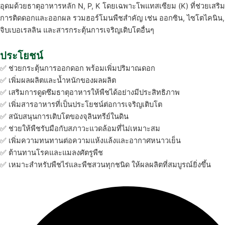
อุดมด้วยธาตุอาหารหลัก N, P, K โดยเฉพาะโพแทสเซียม (K) ที่ช่วยเสริม
การติดดอกและออกผล รวมฮอร์โมนพืชสำคัญ เช่น ออกซิน, ไซโตไคนิน,
จิบเบอเรลลิน และสารกระตุ้นการเจริญเติบโตอื่นๆ
ประโยชน์
✅ ช่วยกระตุ้นการออกดอก พร้อมเพิ่มปริมาณดอก
✅ เพิ่มผลผลิตและน้ำหนักของผลผลิต
✅ เสริมการดูดซึมธาตุอาหารให้พืชได้อย่างมีประสิทธิภาพ
✅ เพิ่มสารอาหารที่เป็นประโยชน์ต่อการเจริญเติบโต
✅ สนับสนุนการเติบโตของจุลินทรีย์ในดิน
✅ ช่วยให้พืชรับมือกับสภาวะแวดล้อมที่ไม่เหมาะสม
✅ เพิ่มความทนทานต่อความแห้งแล้งและอากาศหนาวเย็น
✅ ต้านทานโรคและแมลงศัตรูพืช
✅ เหมาะสำหรับพืชไร่และพืชสวนทุกชนิด ให้ผลผลิตที่สมบูรณ์ยิ่งขึ้น