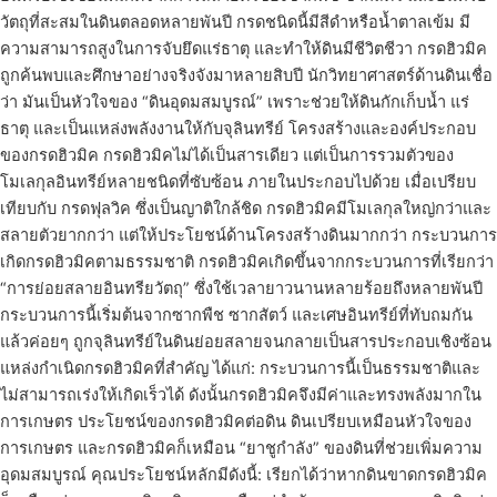
วัตถุที่สะสมในดินตลอดหลายพันปี กรดชนิดนี้มีสีดำหรือน้ำตาลเข้ม มี
ความสามารถสูงในการจับยึดแร่ธาตุ และทำให้ดินมีชีวิตชีวา กรดฮิวมิค
ถูกค้นพบและศึกษาอย่างจริงจังมาหลายสิบปี นักวิทยาศาสตร์ด้านดินเชื่อ
ว่า มันเป็นหัวใจของ “ดินอุดมสมบูรณ์” เพราะช่วยให้ดินกักเก็บน้ำ แร่
ธาตุ และเป็นแหล่งพลังงานให้กับจุลินทรีย์ โครงสร้างและองค์ประกอบ
ของกรดฮิวมิค กรดฮิวมิคไม่ได้เป็นสารเดียว แต่เป็นการรวมตัวของ
โมเลกุลอินทรีย์หลายชนิดที่ซับซ้อน ภายในประกอบไปด้วย เมื่อเปรียบ
เทียบกับ กรดฟุลวิค ซึ่งเป็นญาติใกล้ชิด กรดฮิวมิคมีโมเลกุลใหญ่กว่าและ
สลายตัวยากกว่า แต่ให้ประโยชน์ด้านโครงสร้างดินมากกว่า กระบวนการ
เกิดกรดฮิวมิคตามธรรมชาติ กรดฮิวมิคเกิดขึ้นจากกระบวนการที่เรียกว่า
“การย่อยสลายอินทรียวัตถุ” ซึ่งใช้เวลายาวนานหลายร้อยถึงหลายพันปี
กระบวนการนี้เริ่มต้นจากซากพืช ซากสัตว์ และเศษอินทรีย์ที่ทับถมกัน
แล้วค่อยๆ ถูกจุลินทรีย์ในดินย่อยสลายจนกลายเป็นสารประกอบเชิงซ้อน
แหล่งกำเนิดกรดฮิวมิคที่สำคัญ ได้แก่: กระบวนการนี้เป็นธรรมชาติและ
ไม่สามารถเร่งให้เกิดเร็วได้ ดังนั้นกรดฮิวมิคจึงมีค่าและทรงพลังมากใน
การเกษตร ประโยชน์ของกรดฮิวมิคต่อดิน ดินเปรียบเหมือนหัวใจของ
การเกษตร และกรดฮิวมิคก็เหมือน “ยาชูกำลัง” ของดินที่ช่วยเพิ่มความ
อุดมสมบูรณ์ คุณประโยชน์หลักมีดังนี้: เรียกได้ว่าหากดินขาดกรดฮิวมิค