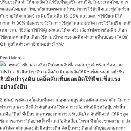
ปรับปรุงดิน ทำให้ผลผลิตในไร่ธัญพืชสูงขึ้น งานวิจัยในประเทศไทย การ
ทดลองโดยมหาวิทยาลัยเกษตรศาสตร์ พบว่าการใช้ฮิวมิคและฟูลวิคร่วม
กันช่วยให้ผลผลิตข้าวเพิ่มขึ้นเฉลี่ย 15–25% และลดการใช้ปุ๋ยเคมีได้
มากกว่า 30% ข้อควรระวังในการใช้ฟูลวิคและฮิวมิค การใช้ในปริมาณที่
เหมาะสม วิธีเลือกใช้ให้คุ้มค่าและได้ผลจริง เลือกใช้ตามชนิดพืช เลือก
ใช้ตามสภาพดิน เลือกใช้ตามเป้าหมายผลผลิต คำถามที่พบบ่อย (FAQs)
Q1: ฟูลวิคต่างจากฮิวมิคอย่างไร?A:
Read More »
ฮิวมิคบำรุงดิน เคล็ดลับเพิ่มผลผลิตให้พืชแข็งแรง
อย่างยั่งยืน
ฮิวมิคบำรุงดิน เคล็ดลับเพิ่มความอุดมสมบูรณ์ของดินและผลผลิต ในการ
ทำการเกษตร สิ่งที่สำคัญที่สุดไม่ใช่แค่การเลือกพันธุ์พืชหรือปุ๋ยเท่านั้น
แต่คือ “ดิน” ที่เป็นรากฐานของทุกการเจริญเติบโต ดินที่ดีจะทำให้พืชดูด
ซึมสารอาหารได้อย่างเต็มที่ แต่เมื่อดินเสื่อมโทรม พืชก็จะขาดแร่ธาตุ ส่ง
ผลให้ผลผลิตลดลง ฮิวมิคบำรุงดิน จึงเป็นทางเลือกสำคัญของเกษตรกร