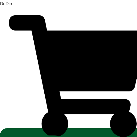
Skip
Dr.Din
to
content