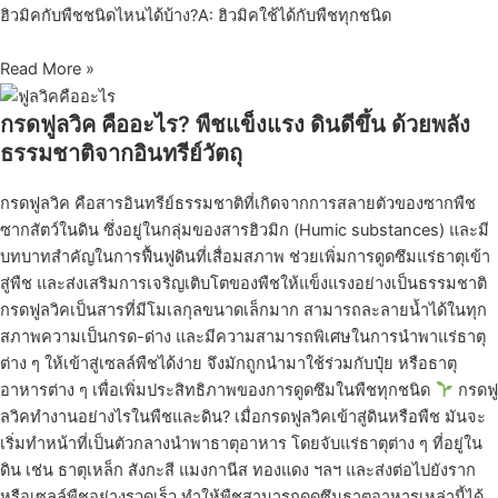
ฮิวมิคกับพืชชนิดไหนได้บ้าง?A: ฮิวมิคใช้ได้กับพืชทุกชนิด
Read More »
กรดฟูลวิค คืออะไร? พืชแข็งแรง ดินดีขึ้น ด้วยพลัง
ธรรมชาติจากอินทรีย์วัตถุ
กรดฟูลวิค คือสารอินทรีย์ธรรมชาติที่เกิดจากการสลายตัวของซากพืช
ซากสัตว์ในดิน ซึ่งอยู่ในกลุ่มของสารฮิวมิก (Humic substances) และมี
บทบาทสำคัญในการฟื้นฟูดินที่เสื่อมสภาพ ช่วยเพิ่มการดูดซึมแร่ธาตุเข้า
สู่พืช และส่งเสริมการเจริญเติบโตของพืชให้แข็งแรงอย่างเป็นธรรมชาติ
กรดฟูลวิคเป็นสารที่มีโมเลกุลขนาดเล็กมาก สามารถละลายน้ำได้ในทุก
สภาพความเป็นกรด-ด่าง และมีความสามารถพิเศษในการนำพาแร่ธาตุ
ต่าง ๆ ให้เข้าสู่เซลล์พืชได้ง่าย จึงมักถูกนำมาใช้ร่วมกับปุ๋ย หรือธาตุ
อาหารต่าง ๆ เพื่อเพิ่มประสิทธิภาพของการดูดซึมในพืชทุกชนิด
กรดฟู
ลวิคทำงานอย่างไรในพืชและดิน? เมื่อกรดฟูลวิคเข้าสู่ดินหรือพืช มันจะ
เริ่มทำหน้าที่เป็นตัวกลางนำพาธาตุอาหาร โดยจับแร่ธาตุต่าง ๆ ที่อยู่ใน
ดิน เช่น ธาตุเหล็ก สังกะสี แมงกานีส ทองแดง ฯลฯ และส่งต่อไปยังราก
หรือเซลล์พืชอย่างรวดเร็ว ทำให้พืชสามารถดูดซึมธาตุอาหารเหล่านี้ได้