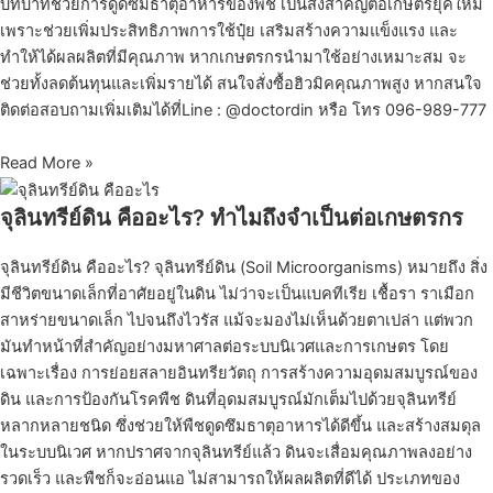
บทบาทช่วยการดูดซึมธาตุอาหารของพืช เป็นสิ่งสำคัญต่อเกษตรยุคใหม่
เพราะช่วยเพิ่มประสิทธิภาพการใช้ปุ๋ย เสริมสร้างความแข็งแรง และ
ทำให้ได้ผลผลิตที่มีคุณภาพ หากเกษตรกรนำมาใช้อย่างเหมาะสม จะ
ช่วยทั้งลดต้นทุนและเพิ่มรายได้ สนใจสั่งซื้อฮิวมิคคุณภาพสูง หากสนใจ
ติดต่อสอบถามเพิ่มเติมได้ที่Line : @doctordin หรือ โทร 096-989-777
Read More »
จุลินทรีย์ดิน คืออะไร? ทำไมถึงจำเป็นต่อเกษตรกร
จุลินทรีย์ดิน คืออะไร? จุลินทรีย์ดิน (Soil Microorganisms) หมายถึง สิ่ง
มีชีวิตขนาดเล็กที่อาศัยอยู่ในดิน ไม่ว่าจะเป็นแบคทีเรีย เชื้อรา ราเมือก
สาหร่ายขนาดเล็ก ไปจนถึงไวรัส แม้จะมองไม่เห็นด้วยตาเปล่า แต่พวก
มันทำหน้าที่สำคัญอย่างมหาศาลต่อระบบนิเวศและการเกษตร โดย
เฉพาะเรื่อง การย่อยสลายอินทรียวัตถุ การสร้างความอุดมสมบูรณ์ของ
ดิน และการป้องกันโรคพืช ดินที่อุดมสมบูรณ์มักเต็มไปด้วยจุลินทรีย์
หลากหลายชนิด ซึ่งช่วยให้พืชดูดซึมธาตุอาหารได้ดีขึ้น และสร้างสมดุล
ในระบบนิเวศ หากปราศจากจุลินทรีย์แล้ว ดินจะเสื่อมคุณภาพลงอย่าง
รวดเร็ว และพืชก็จะอ่อนแอ ไม่สามารถให้ผลผลิตที่ดีได้ ประเภทของ