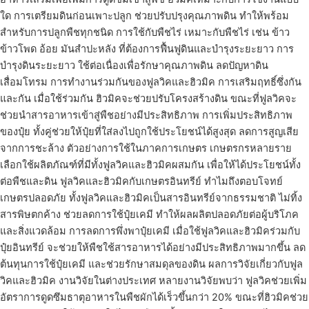
ใด การเตรียมดินก่อนเพาะปลูก ช่วยปรับปรุงคุณภาพดิน ทำให้พร้อม
สำหรับการปลูกพืชทุกชนิด การใช้กับพืชไร่ เหมาะกับพืชไร่ เช่น ข้าว
ข้าวโพด อ้อย มันสำปะหลัง ที่ต้องการฟื้นฟูดินและบำรุงระยะยาว การ
บำรุงดินระยะยาว ใช้ต่อเนื่องเพื่อรักษาคุณภาพดิน ลดปัญหาดิน
เสื่อมโทรม การทำงานร่วมกันของฟูลวิคและฮิวมิค การเสริมฤทธิ์ซึ่งกัน
และกัน เมื่อใช้ร่วมกัน ฮิวมิคจะช่วยปรับโครงสร้างดิน ขณะที่ฟูลวิคจะ
ช่วยนำสารอาหารเข้าสู่พืชอย่างมีประสิทธิภาพ การเพิ่มประสิทธิภาพ
ของปุ๋ย ทั้งคู่ช่วยให้ปุ๋ยที่ใส่ลงไปถูกใช้ประโยชน์ได้สูงสุด ลดการสูญเสีย
จากการชะล้าง ตัวอย่างการใช้ในภาคการเกษตร เกษตรกรหลายราย
เลือกใช้ผลิตภัณฑ์ที่มีทั้งฟูลวิคและฮิวมิคผสมกัน เพื่อให้ได้ประโยชน์ทั้ง
ต่อพืชและดิน ฟูลวิคและฮิวมิคกับเกษตรอินทรีย์ ทำไมถึงตอบโจทย์
เกษตรปลอดภัย ทั้งฟูลวิคและฮิวมิคเป็นสารอินทรีย์จากธรรมชาติ ไม่ทิ้ง
สารพิษตกค้าง ช่วยลดการใช้ปุ๋ยเคมี ทำให้ผลผลิตปลอดภัยต่อผู้บริโภค
และสิ่งแวดล้อม การลดการพึ่งพาปุ๋ยเคมี เมื่อใช้ฟูลวิคและฮิวมิคร่วมกับ
ปุ๋ยอินทรีย์ จะช่วยให้พืชใช้สารอาหารได้อย่างมีประสิทธิภาพมากขึ้น ลด
ต้นทุนการใช้ปุ๋ยเคมี และช่วยรักษาสมดุลของดิน ผลการวิจัยเกี่ยวกับฟูล
วิคและฮิวมิค งานวิจัยในต่างประเทศ หลายงานวิจัยพบว่า ฟูลวิคช่วยเพิ่ม
อัตราการดูดซึมธาตุอาหารในพืชผักได้เร็วขึ้นกว่า 20% ขณะที่ฮิวมิคช่วย