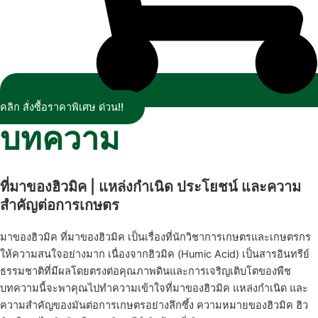
คลิก สั่งซื้อราคาพิเศษ ด่วน!!
บทความ
ที่มาของฮิวมิค | แหล่งกำเนิด ประโยชน์ และความ
สำคัญต่อการเกษตร
มาของฮิวมิค ที่มาของฮิวมิค เป็นเรื่องที่นักวิชาการเกษตรและเกษตรกร
ให้ความสนใจอย่างมาก เนื่องจากฮิวมิค (Humic Acid) เป็นสารอินทรีย์
ธรรมชาติที่มีผลโดยตรงต่อคุณภาพดินและการเจริญเติบโตของพืช
บทความนี้จะพาคุณไปทำความเข้าใจที่มาของฮิวมิค แหล่งกำเนิด และ
ความสำคัญของมันต่อการเกษตรอย่างลึกซึ้ง ความหมายของฮิวมิค ฮิว