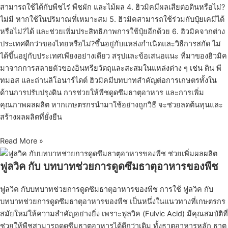
สามารถใช้ได้กับพืชไร่ พืชผัก และไม้ผล 4. ฮิวมิคมีผลเสียต่อดินหรือไม่?
ไม่มี หากใช้ในปริมาณที่เหมาะสม 5. ฮิวมิคสามารถใช้ร่วมกับปุ๋ยเคมีได้
หรือไม่?ได้ และช่วยเพิ่มประสิทธิภาพการใช้ปุ๋ยอีกด้วย 6. ฮิวมิคจากต่าง
ประเทศดีกว่าของไทยหรือไม่?ขึ้นอยู่กับแหล่งกำเนิดและวิธีการสกัด ไม่
ได้ขึ้นอยู่กับประเทศเพียงอย่างเดียว สรุปและข้อเสนอแนะ ที่มาของฮิวมิค
มาจากการสลายตัวของอินทรียวัตถุและสะสมในแหล่งต่าง ๆ เช่น ดิน พี
ทมอส และถ่านลิโอนาร์ไดต์ ฮิวมิคมีบทบาทสำคัญต่อการเกษตรทั้งใน
ด้านการปรับปรุงดิน การช่วยให้พืชดูดซึมธาตุอาหาร และการเพิ่ม
คุณภาพผลผลิต หากเกษตรกรนำมาใช้อย่างถูกวิธี จะช่วยลดต้นทุนและ
สร้างผลผลิตที่ยั่งยืน
Read More »
ฟูลวิค กับ บทบาทช่วยการดูดซึมธาตุอาหารของพืช
ฟูลวิค กับบทบาทช่วยการดูดซึมธาตุอาหารของพืช การใช้ ฟูลวิค กับ
บทบาทช่วยการดูดซึมธาตุอาหารของพืช เป็นหนึ่งในแนวทางที่เกษตรกร
สมัยใหม่ให้ความสำคัญอย่างยิ่ง เพราะฟูลวิค (Fulvic Acid) มีคุณสมบัติที่
ช่วยให้พืชสามารถดูดซึมธาตุอาหารได้ดีกว่าเดิม ทั้งธาตุอาหารหลัก ธาตุ