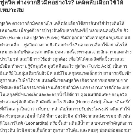
ฟูลวิค ต่างจากฮิวมิคอย่างไร? เคล็ดลับเลือกใช้ให้
เหมาะสม
ฟูลวิค ต่างจากฮิวมิคอย่างไร เคล็ดลับเลือกใช้สารอินทรีย์บำรุงดินให้
เหมาะสม เมื่อพูดถึงการบำรุงดินด้วยสารอินทรีย์ หลายคนคงคุ้นชื่อ ฮิว
มิค (Humic) และ ฟูลวิค (Fulvic) ซึ่งมักถูกกล่าวถึงควบคู่กันอยู่เสมอ แต่
คำถามคือ… ฟูลวิคต่างจากฮิวมิคอย่างไร? และควรเลือกใช้อย่างไรให้
เหมาะสมกับพืชและสภาพดิน บทความนี้จะพาคุณเจาะลึกความแตกต่าง
ประโยชน์ และวิธีการใช้อย่างถูกต้อง เพื่อให้ได้ผลผลิตที่แข็งแรงและ
ยั่งยืน ทำความรู้จักฟูลวิค ฟูลวิคคืออะไร ฟูลวิค (Fulvic Acid) เป็นสาร
อินทรีย์ในกลุ่มเดียวกับฮิวมิค แต่มีโมเลกุลขนาดเล็กกว่า สามารถซึมเข้า
สู่รากและใบพืชได้ง่าย แหล่งที่มาของฟูลวิค เกิดจากการย่อยสลายซาก
พืชและสัตว์ในธรรมชาติ เช่นเดียวกับฮิวมิค แต่กระบวนการสกัดจะแยก
โมเลกุลที่มีขนาดเล็กและละลายน้ำได้ดีกว่า คุณสมบัติพิเศษของฟูลวิค
ทำความรู้จักฮิวมิค ฮิวมิคคืออะไร ฮิวมิค (Humic Acid) เป็นสารอินทรีย์
ที่มีโมเลกุลใหญ่กว่า มีบทบาทสำคัญในการปรับปรุงโครงสร้างดิน ทำให้
ดินร่วนซุยและอุ้มน้ำได้ดี ที่มาของฮิวมิค มักได้จากแหล่งธรรมชาติ เช่น
ลีโอนาร์ไดต์ (Leonardite) หรือชั้นถ่านหินสีน้ำตาล บทบาทสำคัญต่อการ
บำรุงดิน ฮิวมิคช่วยเก็บกักธาตุอาหารในดิน และค่อยๆ ปลดปล่อยออกมา