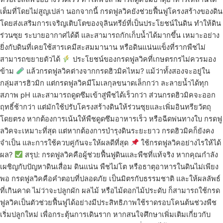
เต็มที่โดยไม่สูญเปล่า นอกจากนี้ กรดฟูลวิคยังช่วยฟื้นฟูโครงสร้างของดิน
โดยส่งเสริมการเจริญเติบโตของจุลินทรีย์ที่เป็นประโยชน์ในดิน ทำให้ดิน
ร่วนซุย ระบายอากาศได้ดี และสามารถกักเก็บน้ำได้มากขึ้น เหมาะอย่าง
ยิ่งกับดินที่เคยใช้สารเคมีสะสมมานาน หรือดินแน่นแข็งที่รากพืชไม่
สามารถขยายตัวได้
ประโยชน์ของกรดฟูลวิคที่เกษตรกรไม่ควรมอง
ข้าม
แล้วกรดฟูลวิคต่างจากกรดฮิวมิคไหม? แม้ว่าทั้งสองจะอยู่ใน
กลุ่มสารฮิวมิก แต่กรดฟูลวิคมีโมเลกุลขนาดเล็กกว่า ละลายน้ำได้ทุก
สภาพ pH และสามารถดูดซึมเข้าสู่พืชได้เร็วกว่า ส่วนกรดฮิวมิคจะออก
ฤทธิ์ช้ากว่า แต่มักใช้ปรับโครงสร้างดินให้ร่วนซุยและเพิ่มอินทรียวัตถุ
โดยตรง หากต้องการเน้นให้พืชดูดซึมอาหารเร็ว หรือฉีดพ่นทางใบ กรดฟู
ลวิคจะเหมาะที่สุด แต่หากต้องการบำรุงดินระยะยาว กรดฮิวมิคก็ยังคง
จำเป็น และการใช้ควบคู่กันจะให้ผลดีที่สุด
ใช้กรดฟูลวิคอย่างไรให้ได้
ผล?
สรุป: กรดฟูลวิคคือผู้ช่วยฟื้นฟูดินและพืชที่แท้จริง หากคุณกำลัง
เผชิญกับปัญหาดินเสื่อม ดินแน่น พืชไม่โต หรือธาตุอาหารในดินไม่เพียง
พอ กรดฟูลวิคคือคำตอบที่ปลอดภัย เป็นมิตรกับธรรมชาติ และให้ผลลัพธ์
ที่เกินคาด ไม่ว่าจะปลูกผัก ผลไม้ หรือไม้ดอกไม้ประดับ ก็สามารถใช้กรด
ฟูลวิคเป็นตัวช่วยฟื้นฟูได้อย่างมีประสิทธิภาพใช้ราดรอบโคนต้นช่วงพืช
เริ่มปลูกใหม่ เพื่อกระตุ้นการเดินราก หากสนใจศึกษาเพิ่มเติมเกี่ยวกับ