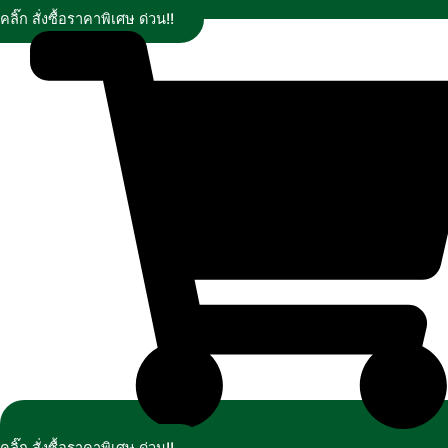
คลิ๊ก สั่งซื้อราคาพิเศษ ด่วน!!
คลิ๊ก สั่งซื้อราคาพิเศษ ด่วน!!