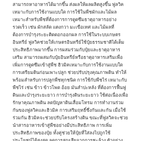
สามารถหาอาหารได้มากขึ้น ส่งผลให้ผลผลิตสูงขึ้น ฟูลวิค
เหมาะกับการใช้งานแบบใด การใช้ในพืชผักและไม้ผล
เหมาะสำหรับพืชที่ต้องการการดูดซึมธาตุอาหารอย่าง
รวดเร็ว เช่น ผักสลัด แตงกวา มะเขือเทศ และไม้ผลที่
ต้องการบำรุงระยะติดดอกออกผล การใช้ในระบบเกษตร
อินทรีย์ ฟูลวิคช่วยให้เกษตรอินทรีย์ใช้ปุ๋ยธรรมชาติได้เต็ม
ประสิทธิภาพมากขึ้น การผสมร่วมกับปุ๋ยและธาตุอาหาร
เสริม สามารถผสมกับปุ๋ยอินทรีย์หรือธาตุอาหารเสริมเพื่อ
เพิ่มการดูดซึมเข้าสู่พืช ฮิวมิคเหมาะกับการใช้งานแบบใด
การเตรียมดินก่อนเพาะปลูก ช่วยปรับปรุงคุณภาพดิน ทำให้
พร้อมสำหรับการปลูกพืชทุกชนิด การใช้กับพืชไร่ เหมาะกับ
พืชไร่ เช่น ข้าว ข้าวโพด อ้อย มันสำปะหลัง ที่ต้องการฟื้นฟู
ดินและบำรุงระยะยาว การบำรุงดินระยะยาว ใช้ต่อเนื่องเพื่อ
รักษาคุณภาพดิน ลดปัญหาดินเสื่อมโทรม การทำงานร่วม
กันของฟูลวิคและฮิวมิค การเสริมฤทธิ์ซึ่งกันและกัน เมื่อใช้
ร่วมกัน ฮิวมิคจะช่วยปรับโครงสร้างดิน ขณะที่ฟูลวิคจะช่วย
นำสารอาหารเข้าสู่พืชอย่างมีประสิทธิภาพ การเพิ่ม
ประสิทธิภาพของปุ๋ย ทั้งคู่ช่วยให้ปุ๋ยที่ใส่ลงไปถูกใช้
ประโยชน์ได้สูงสุด ลดการสูญเสียจากการชะล้าง ตัวอย่าง