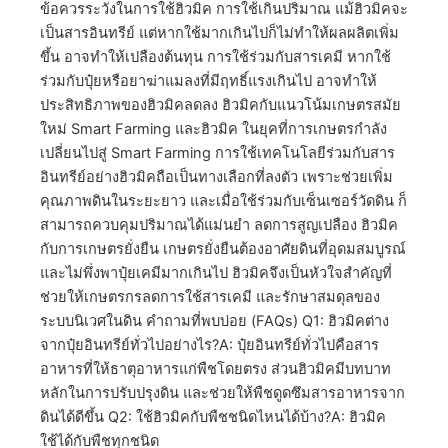
ข้อควรระวังในการใช้ฮิวมิค การใช้เกินปริมาณ แม้ฮิวมิคจะ
เป็นสารอินทรีย์ แต่หากใช้มากเกินไปก็ไม่ทำให้ผลผลิตเพิ่ม
ขึ้น อาจทำให้เปลืองต้นทุน การใช้ร่วมกับสารเคมี หากใช้
ร่วมกับปุ๋ยหรือยาฆ่าแมลงที่มีฤทธิ์แรงเกินไป อาจทำให้
ประสิทธิภาพของฮิวมิคลดลง ฮิวมิคกับแนวโน้มเกษตรสมัย
ใหม่ Smart Farming และฮิวมิค ในยุคที่การเกษตรกำลัง
เปลี่ยนไปสู่ Smart Farming การใช้เทคโนโลยีร่วมกับสาร
อินทรีย์อย่างฮิวมิคถือเป็นทางเลือกที่ลงตัว เพราะช่วยเพิ่ม
คุณภาพดินในระยะยาว และเมื่อใช้ร่วมกับเซ็นเซอร์วัดดิน ก็
สามารถควบคุมปริมาณได้แม่นยำ ลดการสูญเปลือง ฮิวมิค
กับการเกษตรยั่งยืน เกษตรยั่งยืนต้องอาศัยดินที่อุดมสมบูรณ์
และไม่พึ่งพาปุ๋ยเคมีมากเกินไป ฮิวมิคจึงเป็นหัวใจสำคัญที่
ช่วยให้เกษตรกรลดการใช้สารเคมี และรักษาสมดุลของ
ระบบนิเวศในดิน คำถามที่พบบ่อย (FAQs) Q1: ฮิวมิคต่าง
จากปุ๋ยอินทรีย์ทั่วไปอย่างไร?A: ปุ๋ยอินทรีย์ทั่วไปคือสาร
อาหารที่ให้ธาตุอาหารแก่พืชโดยตรง ส่วนฮิวมิคมีบทบาท
หลักในการปรับปรุงดิน และช่วยให้พืชดูดซึมสารอาหารจาก
ดินได้ดีขึ้น Q2: ใช้ฮิวมิคกับพืชชนิดไหนได้บ้าง?A: ฮิวมิค
ใช้ได้กับพืชทุกชนิด