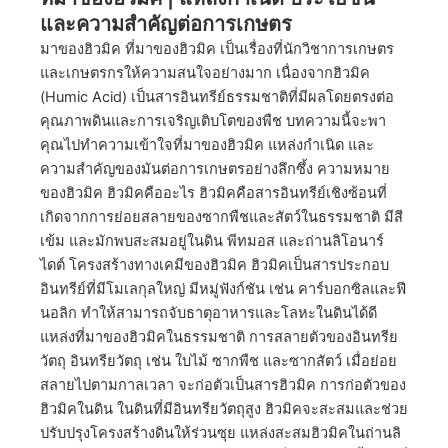
และความสำคัญต่อการเกษตร
มาของฮิวมิค ที่มาของฮิวมิค เป็นเรื่องที่นักวิชาการเกษตร
และเกษตรกรให้ความสนใจอย่างมาก เนื่องจากฮิวมิค
(Humic Acid) เป็นสารอินทรีย์ธรรมชาติที่มีผลโดยตรงต่อ
คุณภาพดินและการเจริญเติบโตของพืช บทความนี้จะพา
คุณไปทำความเข้าใจที่มาของฮิวมิค แหล่งกำเนิด และ
ความสำคัญของมันต่อการเกษตรอย่างลึกซึ้ง ความหมาย
ของฮิวมิค ฮิวมิคคืออะไร ฮิวมิคคือสารอินทรีย์เชิงซ้อนที่
เกิดจากการย่อยสลายของซากพืชและสัตว์ในธรรมชาติ มีสี
เข้ม และมักพบสะสมอยู่ในดิน พีทมอส และถ่านลิโอนาร์
ไดต์ โครงสร้างทางเคมีของฮิวมิค ฮิวมิคเป็นสารประกอบ
อินทรีย์ที่มีโมเลกุลใหญ่ มีหมู่ฟังก์ชัน เช่น คาร์บอกซิลและฟี
นอลิก ทำให้สามารถจับธาตุอาหารและโลหะในดินได้ดี
แหล่งที่มาของฮิวมิคในธรรมชาติ การสลายตัวของอินทรีย
วัตถุ อินทรียวัตถุ เช่น ใบไม้ ซากพืช และซากสัตว์ เมื่อย่อย
สลายไปตามกาลเวลา จะก่อตัวเป็นสารฮิวมิค การก่อตัวของ
ฮิวมิคในดิน ในดินที่มีอินทรียวัตถุสูง ฮิวมิคจะสะสมและช่วย
ปรับปรุงโครงสร้างดินให้ร่วนซุย แหล่งสะสมฮิวมิคในถ่านลิ