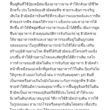
ฟื้นฟูดินที่ใช้ปุ๋ยเคมีต่อเนื่องมายาวนาน ทำให้กลับมามีชีวิต
อีกครั้ง ประโยชน์ของฮิวมิคต่อพืช ช่วยกระตุ้นการเจริญ
เติบโต ฮิวมิคมีสารอินทรีย์ที่กระตุ้นการแบ่งเซลล์และการยืด
ตัวของรากพืช ส่งผลให้รากยาว แข็งแรง และหาอาหารได้
ลึกขึ้น ทำให้พืชดูดซึมสารอาหารและน้ำได้ดีขึ้น เพิ่มการดูด
ซึมธาตุอาหาร ด้วยคุณสมบัติการจับกับแร่ธาตุ ฮิวมิคช่วย
ให้ธาตุอาหารหลักและธาตุอาหารรองที่อยู่ในดินถูกปลด
ปล่อยออกมาในรูปที่พืชสามารถนำไปใช้ได้ง่ายขึ้น เสริม
สร้างภูมิต้านทานโรค พืชที่ได้รับฮิวมิคจะมีโครงสร้างแข็ง
แรงขึ้น ทำให้ต้านทานโรคและศัตรูพืชได้ดีกว่าเดิม กลไก
การทำงานของฮิวมิคในดิน การจับกับธาตุอาหาร ฮิวมิคทำ
หน้าที่เหมือนแม่เหล็กที่ดูดจับธาตุอาหารไว้ในดิน ป้องกันไม่
ให้ถูกชะล้างออกไปกับน้ำฝน การปรับสมดุลค่า pH ดินที่
เป็นกรดหรือด่างเกินไปมักไม่เหมาะกับการปลูกพืช ฮิวมิค
ช่วยทำให้ดินมีความสมดุลมากขึ้น การฟื้นฟูจุลินทรีย์ในดิน
ฮิวมิคเป็นอาหารของจุลินทรีย์ที่มีประโยชน์ ทำให้ระบบ
นิเวศในดินกลับมาสมบูรณ์ วิธีการใช้ฮิวมิคบำรุงดิน การใช้
ในรูปแบบผง สามารถโรยหรือคลุกกับดินโดยตรง เพื่อปรับ