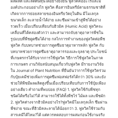
ผลผลิต และลดต้นทุนได้อย่างยั่งยืน ฟูลวิคคืออะไรและมี
องค์ประกอบอย่างไร ฟูลวิค คือสารอินทรีย์ตามธรรมชาติที่
เกิดจากการย่อยสลายของอินทรียวัตถุในดิน มีโมเลกุล
ขนาดเล็ก ละลายน้ำได้ง่าย และซึมผ่านเข้าสู่พืชได้อย่าง
รวดเร็ว เมื่อเปรียบเทียบกับฮิวมิค (Humic Acid) ฟูลวิคจะ
เคลื่อนที่ได้คล่องตัวกว่า และสามารถจับธาตุอาหารพืชใน
รูปแบบที่พืชดูดซึมได้ง่าย กลไกการทำงานของฟูลวิคต่อพืช
ฟูลวิค กับบทบาทช่วยการดูดซึมธาตุอาหารหลัก ฟูลวิค กับ
บทบาทช่วยการดูดซึมธาตุอาหารรองและจุลธาตุ ประโยชน์
ที่เกษตรกรได้รับจากการใช้ฟูลวิค วิธีการใช้ฟูลวิคในภาค
การเกษตร งานวิจัยสนับสนุนเกี่ยวกับฟูลวิค มีรายงานวิจัย
ใน Journal of Plant Nutrition ที่ยืนยันว่าการใช้ฟูลวิคร่วม
กับปุ๋ยเคมีช่วยเพิ่มการดูดซึมฟอสฟอรัสได้กว่า 30% และยัง
ช่วยให้พืชมีผลผลิตสูงขึ้นเมื่อเปรียบเทียบกับการใช้ปุ๋ยเพียง
อย่างเดียว คำถามที่พบบ่อย (FAQ) 1. ฟูลวิคใช้กับพืชทุก
ชนิดได้หรือไม่?ได้ สามารถใช้ได้ทั้งพืชไร่ ไม้ผล และพืชผัก
2. ฟูลวิคต่างจากฮิวมิคอย่างไร?ฟูลวิคมีโมเลกุลเล็ก ซึมผ่าน
พืชง่าย ขณะที่ฮิวมิคละลายได้น้อยกว่า 3. ฟูลวิคใช้ร่วมกับ
สารเคมีได้ไหม?ได้ แต่ควรทดสอบการผสมก่อนใช้งานจริง