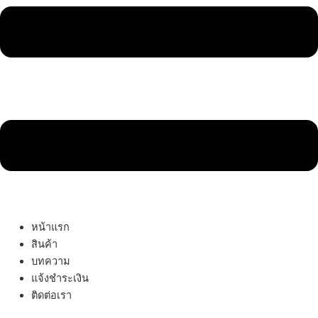
หน้าแรก
สินค้า
บทความ
แจ้งชำระเงิน
ติดต่อเรา