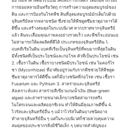
อย่างมหาศาลต่อระบบนิเวศและการเกษตร โดยเฉพาะเรื่อง
การย่อยสลายอินทรียวัตถุ การสร้างความอุดมสมบูรณ์ของ
ดิน และการป้องกันโรคพืช ดินที่อุดมสมบูรณ์มักเต็มไปด้วย
จุลินทรีย์หลากหลายชนิด ซึ่งช่วยให้พืชดูดซึมธาตุอาหารได้
ดีขึ้น และสร้างสมดุลในระบบนิเวศ หากปราศจากจุลินทรีย์
แล้ว ดินจะเสื่อมคุณภาพลงอย่างรวดเร็ว และพืชก็จะอ่อนแอ
ไม่สามารถให้ผลผลิตที่ดีได้ ประเภทของจุลินทรีย์ดิน 1.
แบคทีเรียในดิน แบคทีเรียเป็นจุลินทรีย์ที่พบมากที่สุดในดิน
มีทั้งชนิดที่เป็นประโยชน์และก่อโรค ตัวที่เป็นประโยชน์ เช่น
2. เชื้อราในดิน เชื้อราบางชนิดมีประโยชน์ เช่น ไมคอร์ไร
ซา (Mycorrhizae) ที่อาศัยอยู่ร่วมกับรากพืชช่วยให้พืชดูด
ซึมธาตุอาหารได้ดีขึ้น แต่ก็มีบางชนิดที่ก่อโรค เช่น เชื้อรา
Fusarium และ Pythium 3. สาหร่ายและจุลินทรีย์
สังเคราะห์แสง สาหร่ายสีเขียวแกมน้ำเงิน (Blue-green
algae) และสาหร่ายขนาดเล็กบางชนิดสามารถตรึง
ไนโตรเจนและผลิตออกซิเจน ทำให้ดินมีคุณภาพดีขึ้น 4.
ไวรัสและจุลินทรีย์อื่น ๆ แม้ว่าไวรัสในดินบางชนิดอาจ
ทำลายจุลินทรีย์อื่น ๆ แต่ในระบบนิเวศก็ช่วยควบคุมความ
สมดุลของประชากรสิ่งมีชีวิตเล็ก ๆ บทบาทสำคัญของ