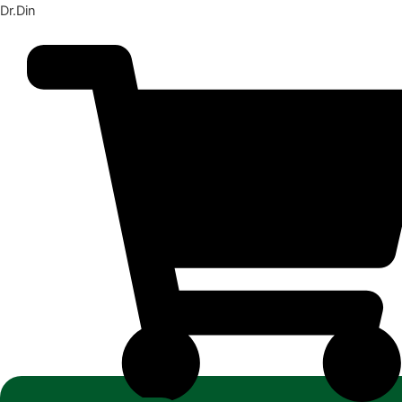
Skip
Dr.Din
to
content