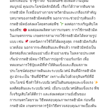
มิคก็เหมือน “ยาชูกำลัง” ของดินที่ช่วยเพิ่มความอุดม
สมบูรณ์ คุณประโยชน์หลักมีดังนี้: เรียกได้ว่าหากดินขาด
กรดฮิวมิค ก็เหมือนร่างกายขาดวิตามินและเกลือแร่สำคัญ
บทบาทของกรดฮิวมิคต่อพืช นอกจากจะช่วยบำรุงดินแล้ว
กรดฮิวมิคยังส่งผลโดยตรงต่อพืช
ผลต่อการเจริญเติบโต
ของพืช:
ผลต่อผลผลิตทางการเกษตร: การใช้กรดฮิวมิค
ในเกษตรกรรม เกษตรกรสามารถใช้กรดฮิวมิคได้หลายรูป
แบบ เช่น
เทคนิคการใช้ให้ได้ผลสูงสุด: กรดฮิวมิคกับสิ่ง
แวดล้อม นอกจากจะดีต่อดินและพืชแล้ว กรดฮิวมิคยังเป็น
มิตรต่อสิ่งแวดล้อมอย่างยิ่ง ตัวอย่างเช่น ในหลายประเทศ
เริ่มนำกรดฮิวมิคมาใช้ในการปลูกข้าวออร์แกนิก เพื่อ
ทดแทนการใช้ปุ๋ยเคมีที่ทำให้ดินแข็งและเสื่อมสภาพ
ประโยชน์ต่อสุขภาพดินและระบบนิเวศน์ ดินที่มีกรดฮิวมิค
สูง มักจะเป็น “ดินที่มีชีวิต” เพราะเต็มไปด้วยจุลินทรีย์ที่มี
ประโยชน์ ซึ่งทำให้ระบบนิเวศน์ในดินสมดุลและแข็งแรง
ผลดีต่อดินและระบบนิเวศน์: เมื่อระบบนิเวศน์ดินแข็งแรง พืช
ก็เจริญเติบโตได้ดีกว่า และส่งผลต่อความยั่งยืนของ
การเกษตรโดยรวม วิธีทดสอบคุณภาพกรดฮิวมิค ก่อนซื้อ
กรดฮิวมิค เกษตรกรควรรู้จักวิธีตรวจสอบคุณภาพเบื้องต้น