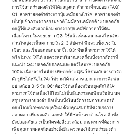
การใช้สาหร่ายผงดำให้ได้ผลสูงสุด คำถามที่พบบ่อย (FAQ)
Q1: สาหร่ายผงดำต่างจากปุ๋ยเคมีอย่างไร?A: สาหร่ายผงดำ
เป็นปุ๋ยชีวภาพจากธรรมชาติ ไม่มีสารเคมีตกค้าง ปลอดภัย
ต่อผู้ใช้และสิ่งแวดล้อม ต่างจากปุ๋ยเคมีที่อาจทำให้ดิน
เสื่อมโทรมในระยะยาว Q2: ใช้แล้วเห็นผลนานแค่ไหน?A:
ส่วนใหญ่จะเห็นผลภายใน 2-3 สัปดาห์ พืชจะแข็งแรง ใบ
เขียว และเริ่มออกดอกมากขึ้น Q3: พืชเล็กสามารถใช้ได้
หรือไม่?A: ใช้ได้ แต่ควรลดปริมาณลงครึ่งหนึ่งจากอัตราที่
แนะนำ Q4: ปลอดภัยต่อคนและสัตว์ไหม?A: ปลอดภัย
100% เนื่องจากไม่มีสารพิษตกค้าง Q5: ใช้ร่วมกับสารกำจัด
ศัตรูพืชได้หรือไม่?A: ใช้ร่วมได้ แต่ควรแยกเวลาการฉีดพ่น
อย่างน้อย 3-5 วัน Q6: ต้องใช้ต่อเนื่องหรือหยุดพักได้?A:
สามารถใช้ต่อเนื่องได้โดยไม่เป็นอันตรายต่อพืชหรือดิน บท
สรุป สาหร่ายผงดำ ถือเป็นหนึ่งในนวัตกรรมการเกษตรที่
ตอบโจทย์เกษตรกรยุคใหม่ ด้วยคุณสมบัติที่ช่วยเร่งการ
ออกดอก เพิ่มผลผลิต และทำให้พืชแข็งแรงต้านโรค อีกทั้ง
ยังปลอดภัยและเป็นมิตรต่อสิ่งแวดล้อม เกษตรกรที่ต้องการ
เพิ่มคุณภาพผลผลิตอย่างยั่งยืน ควรลองใช้สาหร่ายผงดำ