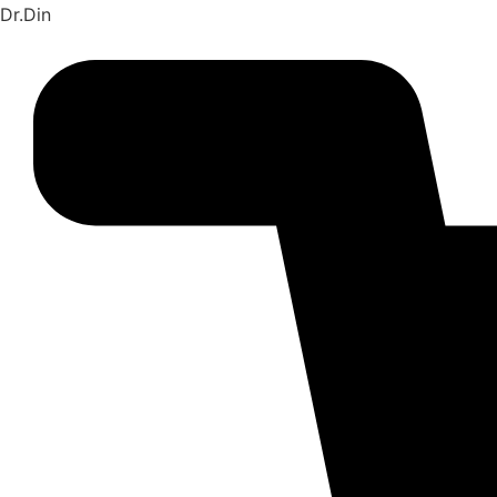
Skip
Dr.Din
to
content